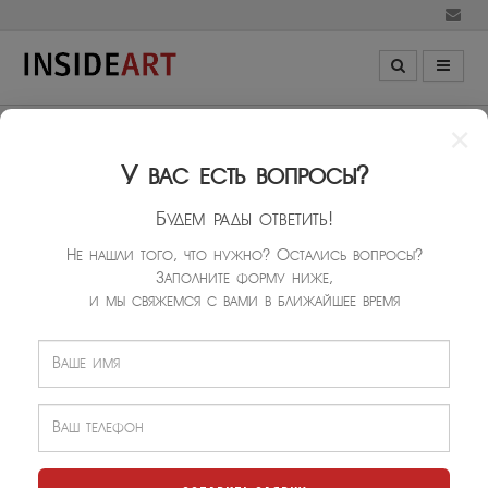
×
У вас есть вопросы?
Быстрый расчет
МАТЕРИАЛЫ И ЦЕНЫ
Будем рады ответить!
Не нашли того, что нужно? Остались вопросы?
Заполните форму ниже,
и мы свяжемся с вами в ближайшее время
ФОТООБОИ С ТЯЖЕЛЫМ ВИНИЛОВЫМ ПОКРЫТИЕМ
до 250-350 гр. винила на 1 м², основа - флизелин
от 250 гр. на 1 м²